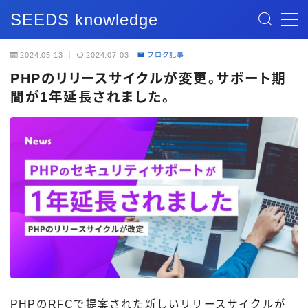
SEEDS knowledge
MENU
2024.05.13
2024.07.03
ブログ記事
PHPのリリースサイクルが変更。サポート期
記事一覧
間が1年延長されました。
ブログ記事
お問い合わせ
PHPのRFCで提案された新しいリリースサイクルが