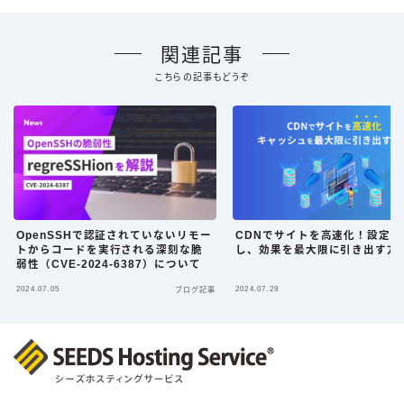
関連記事
こちらの記事もどうぞ
OpenSSHで認証されていないリモー
CDNでサイトを高速化！設定を
トからコードを実行される深刻な脆
し、効果を最大限に引き出す方
弱性（CVE-2024-6387）について
2024.07.05
2024.07.29
ブログ記事
ブ