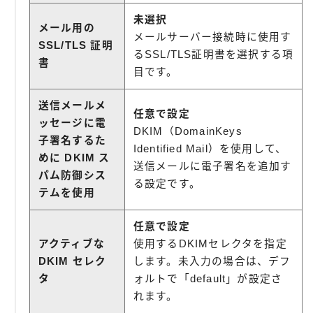
未選択
メール用の
メールサーバー接続時に使用す
SSL/TLS 証明
るSSL/TLS証明書を選択する項
書
目です。
送信メールメ
任意で設定
ッセージに電
DKIM（DomainKeys
子署名するた
Identified Mail）を使用して、
めに DKIM ス
送信メールに電子署名を追加す
パム防御シス
る設定です。
テムを使用
任意で設定
アクティブな
使用するDKIMセレクタを指定
DKIM セレク
します。未入力の場合は、デフ
タ
ォルトで「default」が設定さ
れます。